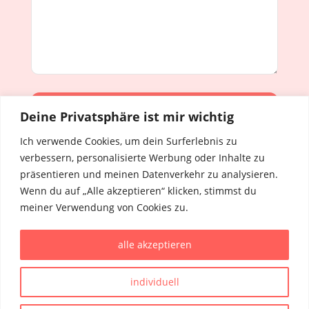
Deine Privatsphäre ist mir wichtig
Alternative:
Ich verwende Cookies, um dein Surferlebnis zu
verbessern, personalisierte Werbung oder Inhalte zu
präsentieren und meinen Datenverkehr zu analysieren.
Wenn du auf „Alle akzeptieren“ klicken, stimmst du
Anissa Petschk
meiner Verwendung von Cookies zu.
Love-Reset Coach
Mülbergerstrasse 31
alle akzeptieren
73728 Esslingen
Tel:
0157 369 717 57
E-Mail:
heythere@anissapetschk.de
individuell
Impressum
Datenschutz