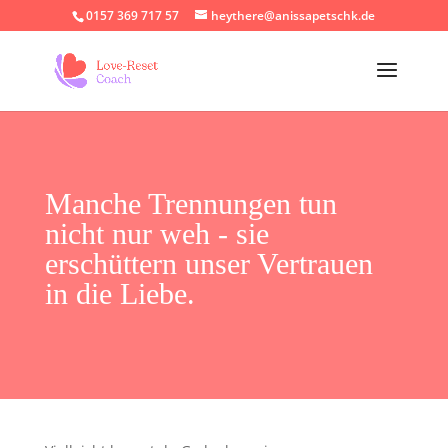
0157 369 717 57
heythere@anissapetschk.de
Manche Trennungen tun
nicht nur weh - sie
erschüttern unser Vertrauen
in die Liebe.