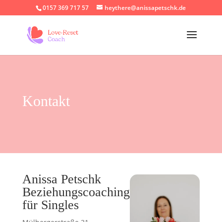
0157 369 717 57
heythere@anissapetschk.de
Kontakt
Anissa Petschk
Beziehungscoaching
für Singles